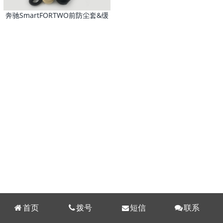
奔驰SmartFORTWO前防尘套&缓
冲块(W451)
首页
拨号
短信
联系